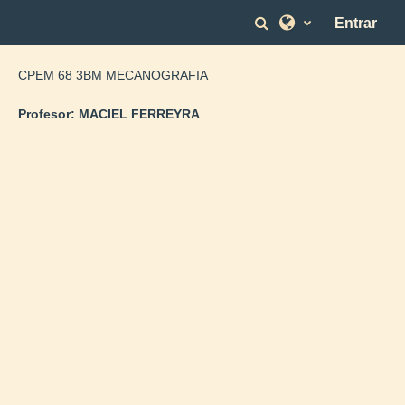
Salta al contenido principal
Selector de bús
Entrar
CPEM 68 3BM MECANOGRAFIA
Profesor:
MACIEL FERREYRA