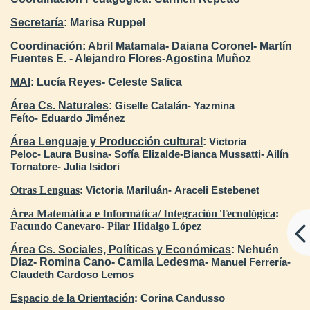
Secretaría
: Marisa Ruppel
Coordinación
: Abril Matamala- Daiana Coronel- Martín
Fuentes E. - Alejandro Flores-Agostina Muñoz
MAI
: Lucía Reyes- Celeste Salica
Área Cs. Naturales
:
Giselle Catalán- Y
azmina
Feíto-
Eduardo Jiménez
Área Lenguaje y Producción cultural
:
Victoria
Peloc-
Laura Busina- Sofía Elizalde-Bianca Mussatti- Ailín
Tornatore- Julia Isidori
Otras Lenguas
:
Victoria Mariluán-
Araceli Estebenet
Área Matemática e Informática/ Integración Tecnológica
:
Facundo Canevaro- Pilar Hidalgo López
Área Cs. Sociales, Políticas y Económicas
: Nehuén
Díaz- Romina Cano- Camila Ledesma-
Manuel Ferrería-
Claudeth Cardoso Lemos
Espacio de la Orientación
: Corina Candusso