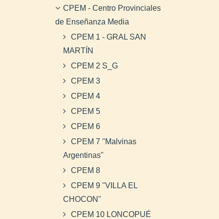
CPEM - Centro Provinciales
de Enseñanza Media
CPEM 1 - GRAL SAN
MARTÍN
CPEM 2 S_G
CPEM 3
CPEM 4
CPEM 5
CPEM 6
CPEM 7 "Malvinas
Argentinas"
CPEM 8
CPEM 9 "VILLA EL
CHOCON"
CPEM 10 LONCOPUÉ