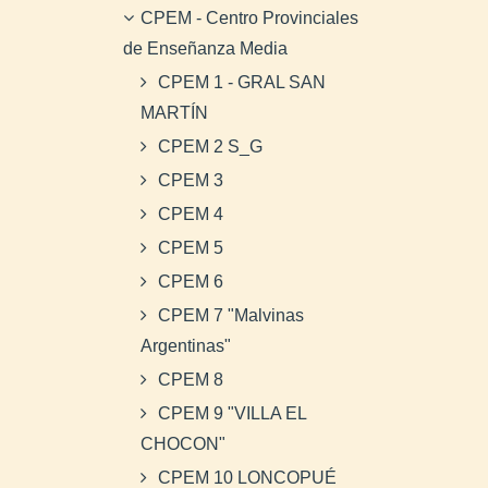
CPEM - Centro Provinciales
de Enseñanza Media
CPEM 1 - GRAL SAN
MARTÍN
CPEM 2 S_G
CPEM 3
CPEM 4
CPEM 5
CPEM 6
CPEM 7 "Malvinas
Argentinas"
CPEM 8
CPEM 9 "VILLA EL
CHOCON"
CPEM 10 LONCOPUÉ