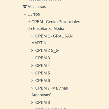
Mis cursos
Cursos
CPEM - Centro Provinciales
de Enseñanza Media
CPEM 1 - GRAL SAN
MARTÍN
CPEM 2 S_G
CPEM 3
CPEM 4
CPEM 5
CPEM 6
CPEM 7 "Malvinas
Argentinas"
CPEM 8